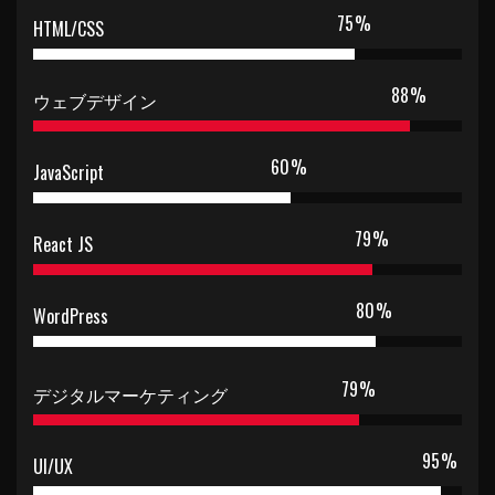
75
%
HTML/CSS
88
%
ウェブデザイン
60
%
JavaScript
79
%
React JS
80
%
WordPress
79
%
デジタルマーケティング
95
%
UI/UX