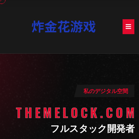
私のデジタル空間
T H E M E L O C K . C O M
フルスタック開発者